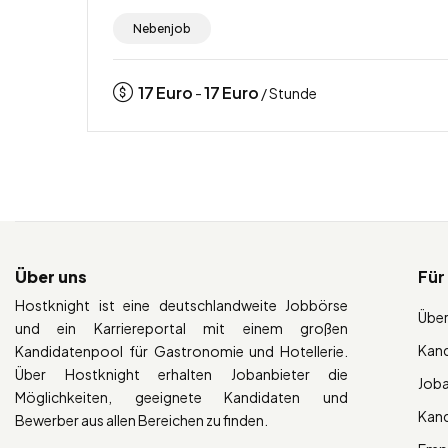
Nebenjob
17
Euro
17
Euro
-
/ Stunde
Über uns
Für
Hostknight ist eine deutschlandweite Jobbörse
Über
und ein Karriereportal mit einem großen
Kan
Kandidatenpool für Gastronomie und Hotellerie.
Über Hostknight erhalten Jobanbieter die
Job
Möglichkeiten, geeignete Kandidaten und
Kan
Bewerber aus allen Bereichen zu finden.