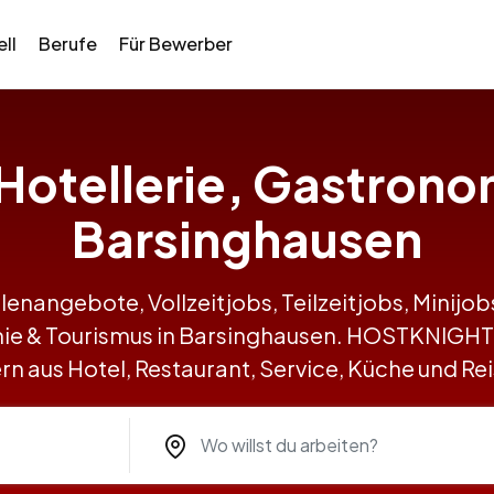
ll
Berufe
Für Bewerber
n Hotellerie, Gastrono
Barsinghausen
llenangebote, Vollzeitjobs, Teilzeitjobs, Minij
omie & Tourismus in Barsinghausen. HOSTKNIGHT
n aus Hotel, Restaurant, Service, Küche und R