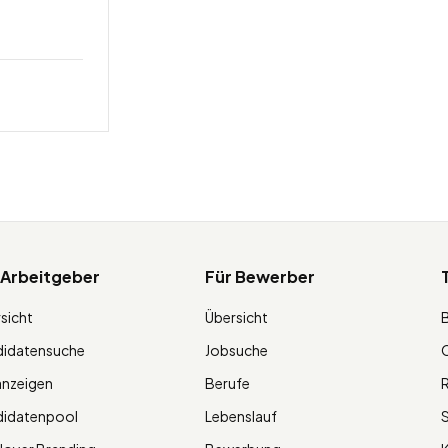
 Arbeitgeber
Für Bewerber
sicht
Übersicht
didatensuche
Jobsuche
O
anzeigen
Berufe
R
didatenpool
Lebenslauf
S