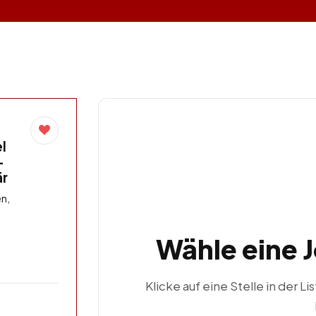
l
–
är
n,
Wähle eine 
Klicke auf eine Stelle in der Li