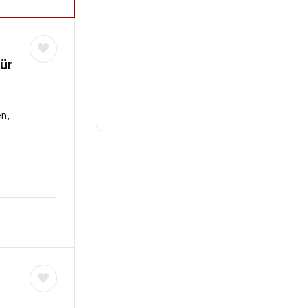
ür
n,