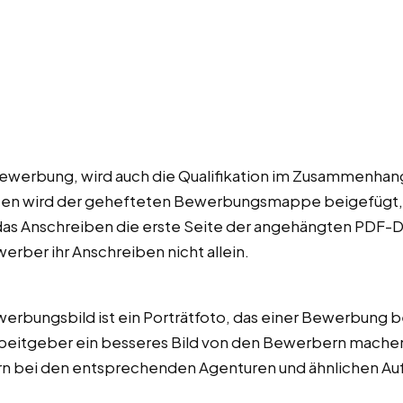
bewerbung, wird auch die Qualifikation im Zusammenha
ben wird der gehefteten Bewerbungsmappe beigefügt, es
as Anschreiben die erste Seite der angehängten PDF-Dat
erber ihr Anschreiben nicht allein.
rbungsbild ist ein Porträtfoto, das einer Bewerbung be
e Arbeitgeber ein besseres Bild von den Bewerbern mac
rn bei den entsprechenden Agenturen und ähnlichen Au