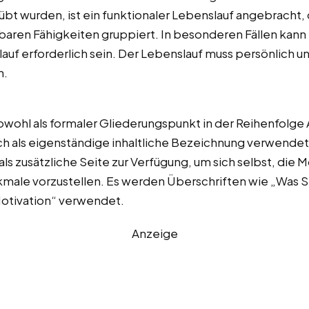
übt wurden, ist ein funktionaler Lebenslauf angebracht, 
ren Fähigkeiten gruppiert. In besonderen Fällen kann e
auf erforderlich sein. Der Lebenslauf muss persönlich 
n.
 sowohl als formaler Gliederungspunkt in der Reihenfolge
auch als eigenständige inhaltliche Bezeichnung verwen
ls zusätzliche Seite zur Verfügung, um sich selbst, die M
male vorzustellen. Es werden Überschriften wie „Was S
Motivation“ verwendet.
Anzeige