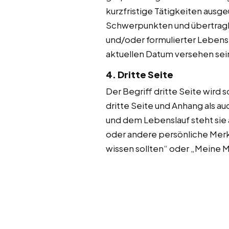
kurzfristige Tätigkeiten ausge
Schwerpunkten und übertragba
und/oder formulierter Lebensl
aktuellen Datum versehen sei
4. Dritte Seite
Der Begriff dritte Seite wird
dritte Seite und Anhang als 
und dem Lebenslauf steht sie a
oder andere persönliche Merk
wissen sollten“ oder „Meine 