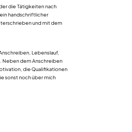
der die Tätigkeiten nach
in handschriftlicher
unterschrieben und mit dem
 Anschreiben, Lebenslauf,
det. Neben dem Anschreiben
otivation, die Qualifikationen
ie sonst noch über mich