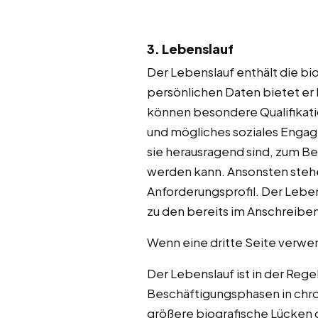
3. Lebenslauf
Der Lebenslauf enthält die bi
persönlichen Daten bietet er
können besondere Qualifikat
und mögliches soziales Eng
sie herausragend sind, zum B
werden kann. Ansonsten ste
Anforderungsprofil. Der Lebe
zu den bereits im Anschreib
Wenn eine dritte Seite verwen
Der Lebenslauf ist in der Rege
Beschäftigungsphasen in chr
größere biografische Lücken g