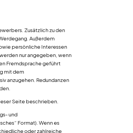
ewerbers. Zusätzlich zu den
en Werdegang. Außerdem
wie persönliche Interessen
 werden nur angegeben, wenn
nen Fremdsprache geführt
ng mit dem
ensiv anzugehen. Redundanzen
rden.
dieser Seite beschrieben.
ngs- und
isches“ Format). Wenn es
chiedliche oder zahlreiche