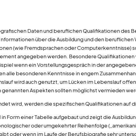
ografischen Daten und beruflichen Qualifikationen des B
 Informationen über die Ausbildung und den beruflich
ionen (wie Fremdsprachen oder Computerkenntnisse) so
agement angegeben werden. Besondere Qualifikationen
eispiel wenn ein Vorstellungsgespräch in der angegebe
hen alle besonderen Kenntnisse in engem Zusammenha
nslauf wird auch genutzt, um Lücken im Lebenslauf off
en genannten Aspekten sollten möglichst vermieden we
det wird, werden die spezifischen Qualifikationen auf 
l in Form einer Tabelle aufgebaut und zeigt die Ausbildu
onologischer oder umgekehrter Reihenfolge („amerikan
ibt oder wenn im Laufe der Berufsbiografie sehr unters