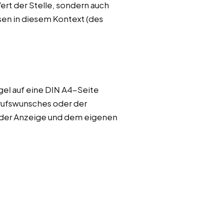
t der Stelle, sondern auch
ssen in diesem Kontext (des
gel auf eine DIN A4-Seite
rufswunsches oder der
n der Anzeige und dem eigenen