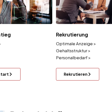
stieg
Rekrutierung
>
Optimale Anzeige >
Gehaltsstruktur >
Personalbedarf >
start
Rekrutieren