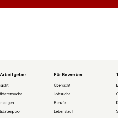
 Arbeitgeber
Für Bewerber
sicht
Übersicht
didatensuche
Jobsuche
O
anzeigen
Berufe
R
didatenpool
Lebenslauf
S