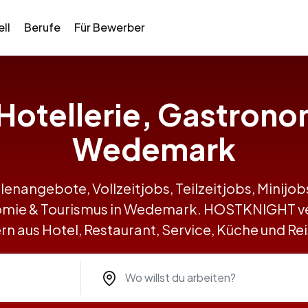
ll
Berufe
Für Bewerber
n Hotellerie, Gastrono
Wedemark
llenangebote, Vollzeitjobs, Teilzeitjobs, Minij
onomie & Tourismus in Wedemark. HOSTKNIGHT v
n aus Hotel, Restaurant, Service, Küche und R