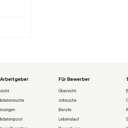
 Arbeitgeber
Für Bewerber
sicht
Übersicht
didatensuche
Jobsuche
O
anzeigen
Berufe
R
didatenpool
Lebenslauf
S