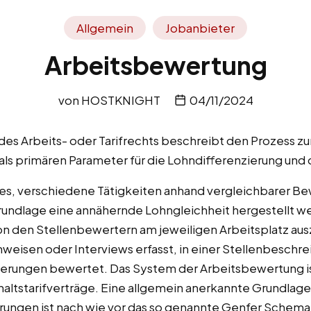
Allgemein
Jobanbieter
Arbeitsbewertung
von
HOSTKNIGHT
04/11/2024
 des Arbeits- oder Tarifrechts beschreibt den Prozess 
als primären Parameter für die Lohndifferenzierung und d
 es, verschiedene Tätigkeiten anhand vergleichbarer Be
 Grundlage eine annähernde Lohngleichheit hergestellt 
on den Stellenbewertern am jeweiligen Arbeitsplatz aus
weisen oder Interviews erfasst, in einer Stellenbeschr
erungen bewertet. Das System der Arbeitsbewertung is
altstarifverträge. Eine allgemein anerkannte Grundlage f
ngen ist nach wie vor das so genannte Genfer Schema,