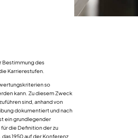
zur Bestimmung des
ie Karrierestufen.
wertungskriterien so
werden kann. Zu diesem Zweck
zuführen sind, anhand von
eibung dokumentiert und nach
t ein grundlegender
ür die Definition der zu
 das 1950 auf der Konferenz