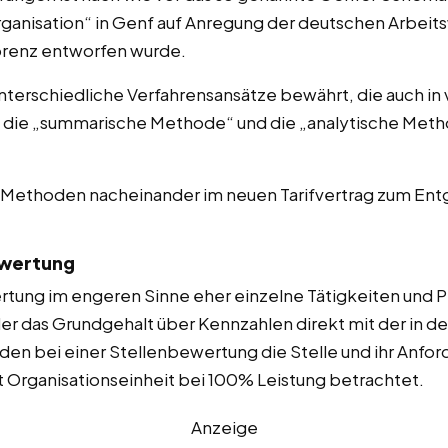
rganisation“ in Genf auf Anregung der deutschen Arbeit
Lorenz entworfen wurde.
unterschiedliche Verfahrensansätze bewährt, die auch in v
: die „summarische Methode“ und die „analytische Meth
e Methoden nacheinander im neuen Tarifvertrag zum 
ewertung
tung im engeren Sinne eher einzelne Tätigkeiten und 
 das Grundgehalt über Kennzahlen direkt mit der in d
en bei einer Stellenbewertung die Stelle und ihr Anforde
t Organisationseinheit bei 100% Leistung betrachtet.
Anzeige