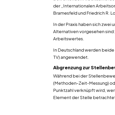
der „Internationalen Arbeitso
Bramesfeld und Friedrich R. 
In der Praxis haben sich zwei 
Alternativen vorgesehen sind
Arbeitswertes.
In Deutschland werden beid
TV) angewendet.
Abgrenzung zur Stellenb
Während bei der Stellenbewer
(Methoden-Zeit-Messung) oder
Punktzahl verknüpft wird, werd
Element der Stelle betrachte