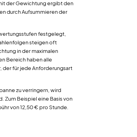
mit der Gewichtung ergibt den
ren durch Aufsummieren der
wertungsstufen festgelegt,
ahlenfolgen steigen oft
chtung in der maximalen
en Bereich haben alle
 der für jede Anforderungsart
panne zu verringern, wird
d. Zum Beispiel eine Basis von
bühr von 12,50 € pro Stunde.