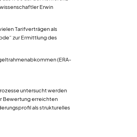
swissenschaftler Erwin
ielen Tarifverträgen als
ode“ zur Ermittlung des
Entgeltrahmenabkommen (ERA-
Prozesse untersucht werden
er Bewertung erreichten
rungsprofil als strukturelles