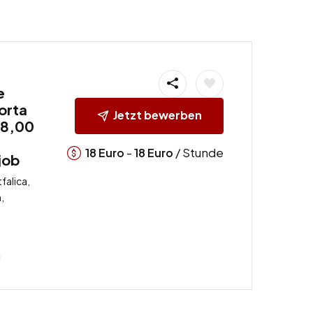
e
orta
Jetzt bewerben
18,00
-
/ Stunde
18
Euro
18
Euro
job
falica,
,