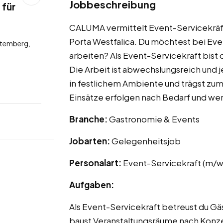
Jobbeschreibung
 für
CALUMA vermittelt Event-Servicekräft
Porta Westfalica. Du möchtest bei Ev
ttemberg,
arbeiten? Als Event-Servicekraft bist
Die Arbeit ist abwechslungsreich und j
in festlichem Ambiente und trägst z
Einsätze erfolgen nach Bedarf und wer
Branche:
Gastronomie & Events
Jobarten:
Gelegenheitsjob
Personalart:
Event-Servicekraft (m/w
Aufgaben:
Als Event-Servicekraft betreust du G
baust Veranstaltungsräume nach Konzep