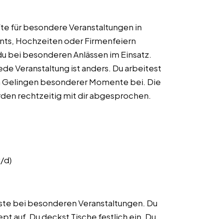
e für besondere Veranstaltungen in
ents, Hochzeiten oder Firmenfeiern
 du bei besonderen Anlässen im Einsatz.
ede Veranstaltung ist anders. Du arbeitest
um Gelingen besonderer Momente bei. Die
den rechtzeitig mit dir abgesprochen.
/d)
äste bei besonderen Veranstaltungen. Du
t auf. Du deckst Tische festlich ein. Du