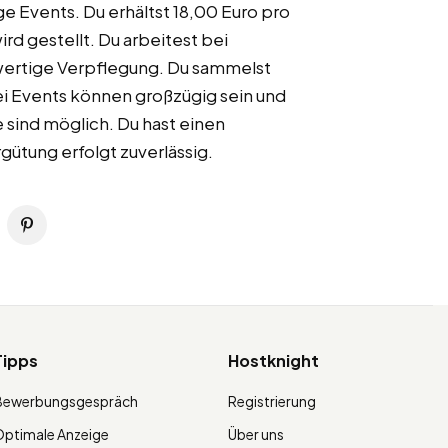
 Events. Du erhältst 18,00 Euro pro
rd gestellt. Du arbeitest bei
wertige Verpflegung. Du sammelst
bei Events können großzügig sein und
 sind möglich. Du hast einen
ütung erfolgt zuverlässig.
Tipps
Hostknight
Bewerbungsgespräch
Registrierung
ptimale Anzeige
Über uns