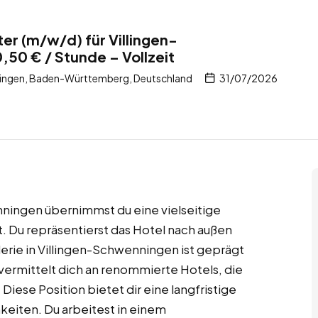
r (m/w/d) für Villingen-
50 € / Stunde – Vollzeit
ingen, Baden-Württemberg, Deutschland
31/07/2026
nningen übernimmst du eine vielseitige
. Du repräsentierst das Hotel nach außen
lerie in Villingen-Schwenningen ist geprägt
ermittelt dich an renommierte Hotels, die
iese Position bietet dir eine langfristige
eiten. Du arbeitest in einem