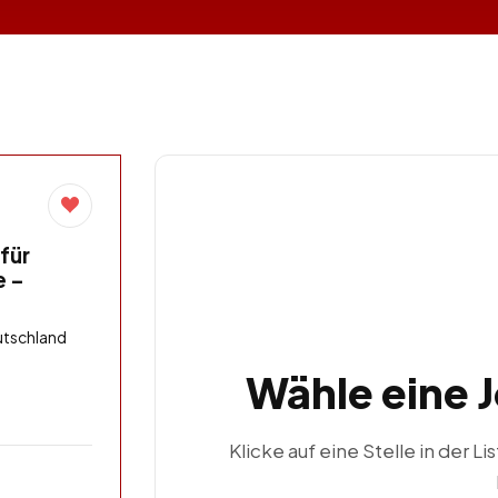
für
e –
utschland
Wähle eine 
Klicke auf eine Stelle in der Li