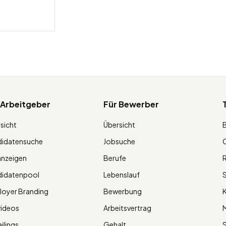
 Arbeitgeber
Für Bewerber
sicht
Übersicht
didatensuche
Jobsuche
O
anzeigen
Berufe
R
didatenpool
Lebenslauf
S
oyer Branding
Bewerbung
K
videos
Arbeitsvertrag
M
ilings
Gehalt