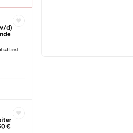
w/d)
unde
utschland
iter
50 €