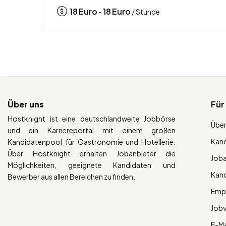
18
Euro
18
Euro
-
/ Stunde
Über uns
Für
Hostknight ist eine deutschlandweite Jobbörse
Über
und ein Karriereportal mit einem großen
Kan
Kandidatenpool für Gastronomie und Hotellerie.
Über Hostknight erhalten Jobanbieter die
Job
Möglichkeiten, geeignete Kandidaten und
Kan
Bewerber aus allen Bereichen zu finden.
Empl
Job
E-Ma