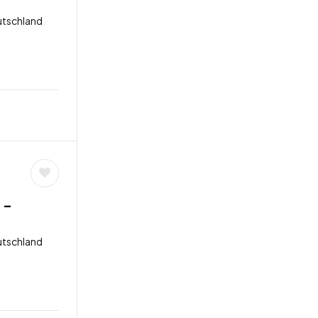
utschland
 –
utschland