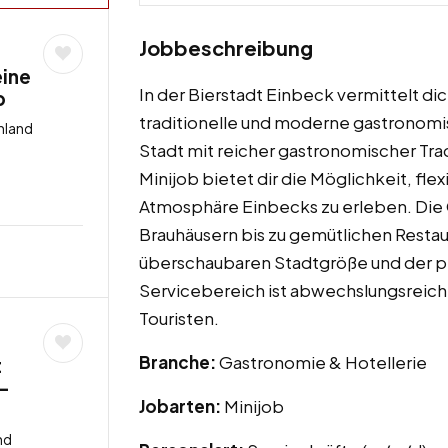
Jobbeschreibung
eine
In der Bierstadt Einbeck vermittelt di
b
traditionelle und moderne gastronomis
hland
Stadt mit reicher gastronomischer Tradi
Minijob bietet dir die Möglichkeit, fl
Atmosphäre Einbecks zu erleben. Die 
Brauhäusern bis zu gemütlichen Restaur
überschaubaren Stadtgröße und der p
Servicebereich ist abwechslungsreich
Touristen.
Branche:
Gastronomie & Hotellerie
t
 –
Jobarten:
Minijob
nd