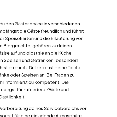
 du den Gästeservice in verschiedenen
pfängst die Gäste freundlich und führst
 der Speisekarten und die Erläuterung von
e Biergerichte, gehören zu deinen
ise auf und gibst sie an die Küche
von Speisen und Getränken, besonders
führst du durch. Du betreust deine Tische
nke oder Speisen an. Bei Fragen zu
hl informierst du kompetent. Die
u sorgst für zufriedene Gäste und
astlichkeit.
Vorbereitung deines Servicebereichs vor
 sorgst für eine einladende Atmosphäre.