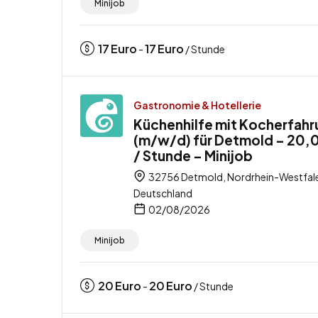
Minijob
17
Euro
17
Euro
-
/ Stunde
Gastronomie & Hotellerie
Küchenhilfe mit Kocherfahr
(m/w/d) für Detmold – 20,
/ Stunde – Minijob
32756 Detmold, Nordrhein-Westfal
Deutschland
02/08/2026
Minijob
20
Euro
20
Euro
-
/ Stunde