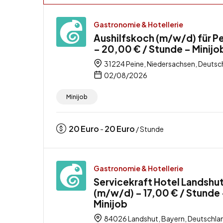
Gastronomie & Hotellerie
Aushilfskoch (m/w/d) für P
– 20,00 € / Stunde – Minijo
31224 Peine, Niedersachsen, Deutsc
02/08/2026
Minijob
20
Euro
20
Euro
-
/ Stunde
Gastronomie & Hotellerie
Servicekraft Hotel Landshu
(m/w/d) – 17,00 € / Stunde
Minijob
84026 Landshut, Bayern, Deutschla