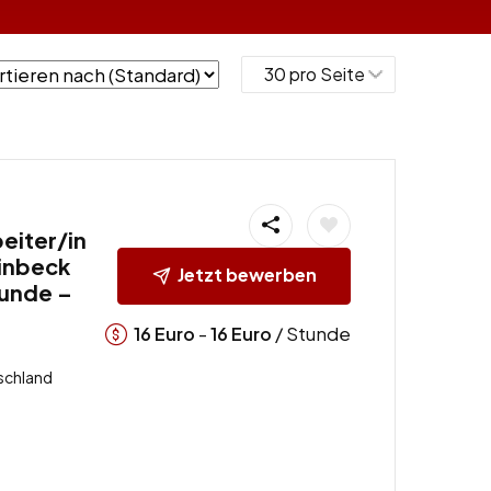
eiter/in
Einbeck
Jetzt bewerben
tunde –
-
/ Stunde
16
Euro
16
Euro
schland