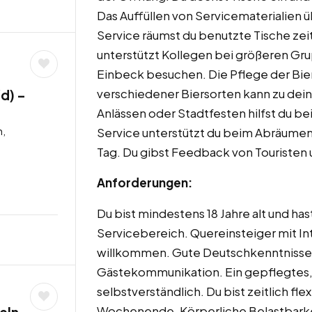
Das Auffüllen von Servicematerialien
Service räumst du benutzte Tische zeit
unterstützt Kollegen bei größeren Gr
Einbeck besuchen. Die Pflege der Bier
verschiedener Biersorten kann zu de
d) –
Anlässen oder Stadtfesten hilfst du b
n,
Service unterstützt du beim Abräumen
Tag. Du gibst Feedback von Touristen 
Anforderungen:
Du bist mindestens 18 Jahre alt und ha
Servicebereich. Quereinsteiger mit I
willkommen. Gute Deutschkenntnisse si
Gästekommunikation. Ein gepflegtes, 
selbstverständlich. Du bist zeitlich f
Wochenende. Körperliche Belastbarkei
eln –