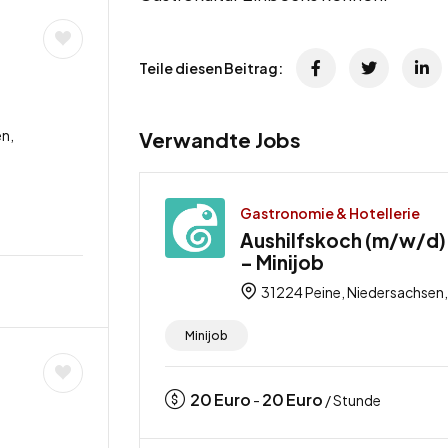
Teile diesen Beitrag:
n,
Verwandte Jobs
Gastronomie & Hotellerie
Aushilfskoch (m/w/d) 
– Minijob
31224 Peine, Niedersachsen
Minijob
20
Euro
20
Euro
-
/ Stunde