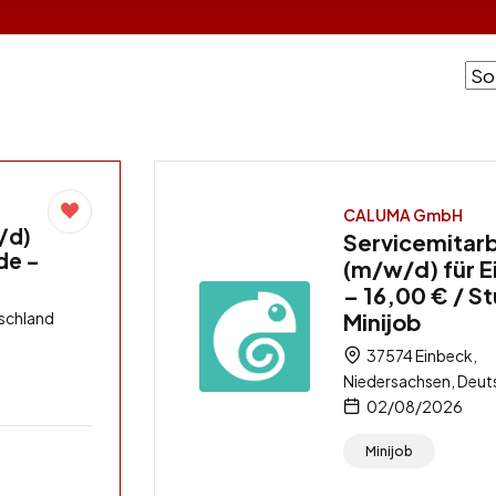
CALUMA GmbH
/d)
Servicemitarb
de –
(m/w/d) für 
– 16,00 € / S
schland
Minijob
37574 Einbeck,
Niedersachsen, Deut
02/08/2026
Minijob