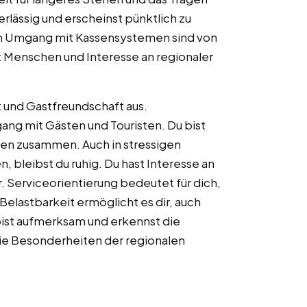
erlässig und erscheinst pünktlich zu
m Umgang mit Kassensystemen sind von
t Menschen und Interesse an regionaler
t und Gastfreundschaft aus.
ang mit Gästen und Touristen. Du bist
gen zusammen. Auch in stressigen
, bleibst du ruhig. Du hast Interesse an
r. Serviceorientierung bedeutet für dich,
elastbarkeit ermöglicht es dir, auch
bist aufmerksam und erkennst die
die Besonderheiten der regionalen