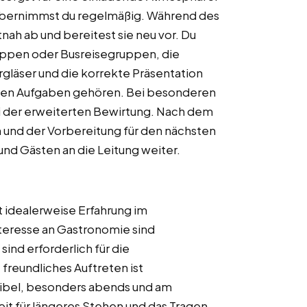
 übernimmst du regelmäßig. Während des
nah ab und bereitest sie neu vor. Du
uppen oder Busreisegruppen, die
gläser und die korrekte Präsentation
inen Aufgaben gehören. Bei besonderen
ei der erweiterten Bewirtung. Nach dem
 und der Vorbereitung für den nächsten
und Gästen an die Leitung weiter.
st idealerweise Erfahrung im
nteresse an Gastronomie sind
nd erforderlich für die
freundliches Auftreten ist
lexibel, besonders abends und am
t für längeres Stehen und das Tragen