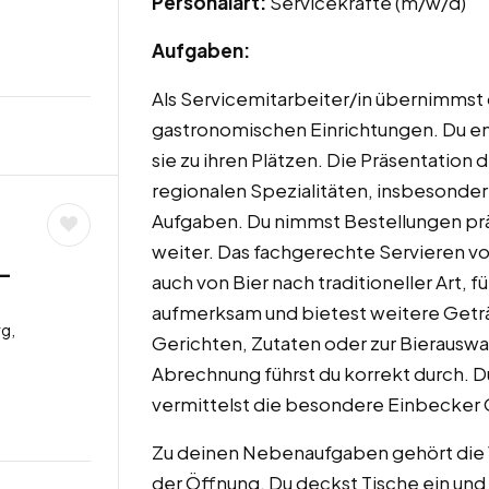
Personalart:
Servicekräfte (m/w/d)
Aufgaben:
Als Servicemitarbeiter/in übernimmst
gastronomischen Einrichtungen. Du em
sie zu ihren Plätzen. Die Präsentation
regionalen Spezialitäten, insbesonder
Aufgaben. Du nimmst Bestellungen präz
weiter. Das fachgerechte Servieren 
 –
auch von Bier nach traditioneller Art, 
aufmerksam und bietest weitere Geträ
g,
Gerichten, Zutaten oder zur Bierauswa
Abrechnung führst du korrekt durch. D
vermittelst die besondere Einbecker G
Zu deinen Nebenaufgaben gehört die 
der Öffnung. Du deckst Tische ein und