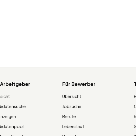
 Arbeitgeber
Für Bewerber
sicht
Übersicht
didatensuche
Jobsuche
O
anzeigen
Berufe
R
didatenpool
Lebenslauf
S