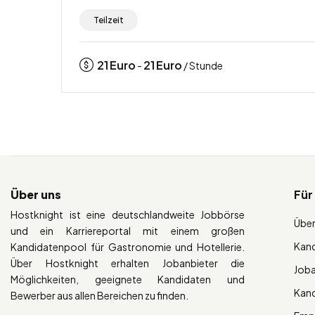
Teilzeit
21
Euro
21
Euro
-
/ Stunde
Über uns
Für
Hostknight ist eine deutschlandweite Jobbörse
Über
und ein Karriereportal mit einem großen
Kan
Kandidatenpool für Gastronomie und Hotellerie.
Über Hostknight erhalten Jobanbieter die
Job
Möglichkeiten, geeignete Kandidaten und
Kan
Bewerber aus allen Bereichen zu finden.