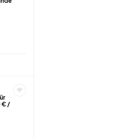
tunde
ür
 € /