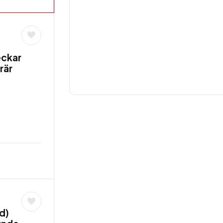
eckar
rär
d)