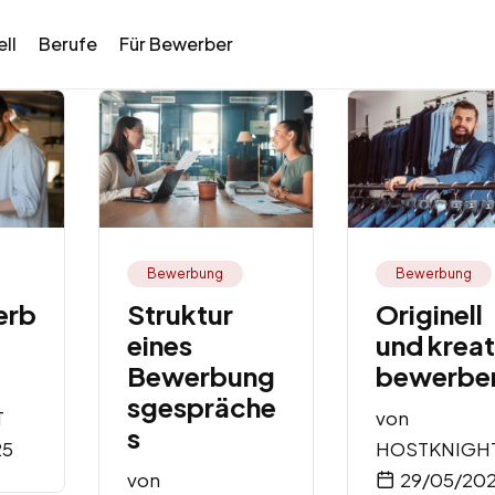
ll
Berufe
Für Bewerber
Bewerbung
Bewerbung
erb
Struktur
Originell
eines
und kreat
Bewerbung
bewerbe
sgespräche
T
von
s
25
HOSTKNIGH
von
29/05/20