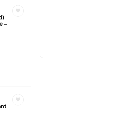
d)
e –
ant