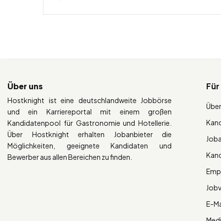
Über uns
Für
Hostknight ist eine deutschlandweite Jobbörse
Über
und ein Karriereportal mit einem großen
Kan
Kandidatenpool für Gastronomie und Hotellerie.
Über Hostknight erhalten Jobanbieter die
Job
Möglichkeiten, geeignete Kandidaten und
Kan
Bewerber aus allen Bereichen zu finden.
Empl
Job
E-Ma
Med