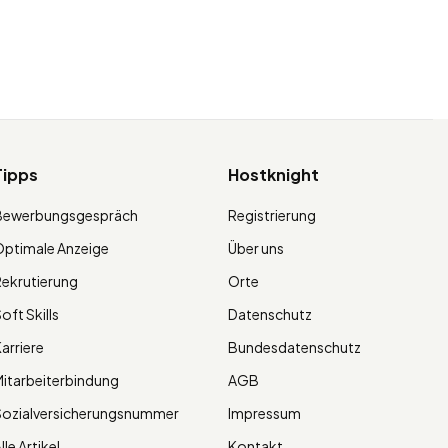
Tipps
Hostknight
Bewerbungsgespräch
Registrierung
ptimale Anzeige
Über uns
ekrutierung
Orte
oft Skills
Datenschutz
arriere
Bundesdatenschutz
itarbeiterbindung
AGB
Sozialversicherungsnummer
Impressum
lle Artikel
Kontakt