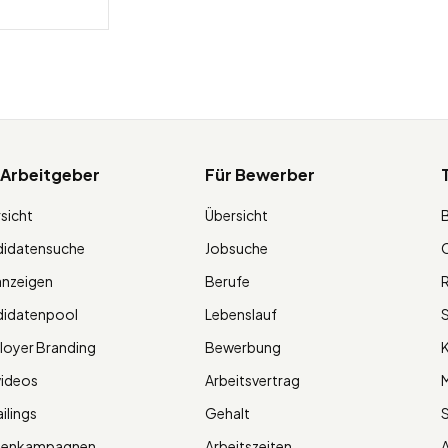
 Arbeitgeber
Für Bewerber
sicht
Übersicht
didatensuche
Jobsuche
O
anzeigen
Berufe
R
didatenpool
Lebenslauf
S
oyer Branding
Bewerbung
K
videos
Arbeitsvertrag
M
ilings
Gehalt
ienkampagnen
Arbeitszeiten
A