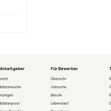
 Arbeitgeber
Für Bewerber
sicht
Übersicht
didatensuche
Jobsuche
O
anzeigen
Berufe
R
didatenpool
Lebenslauf
S