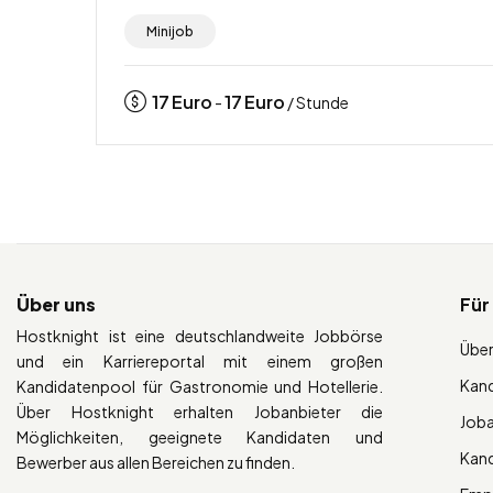
Minijob
17
Euro
17
Euro
-
/ Stunde
Über uns
Für
Hostknight ist eine deutschlandweite Jobbörse
Über
und ein Karriereportal mit einem großen
Kan
Kandidatenpool für Gastronomie und Hotellerie.
Über Hostknight erhalten Jobanbieter die
Job
Möglichkeiten, geeignete Kandidaten und
Kan
Bewerber aus allen Bereichen zu finden.