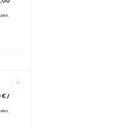
1,00
alen,
 € /
alen,