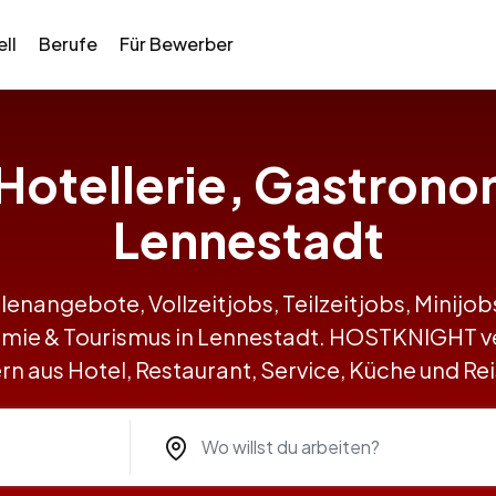
ll
Berufe
Für Bewerber
n Hotellerie, Gastrono
Lennestadt
llenangebote, Vollzeitjobs, Teilzeitjobs, Minij
nomie & Tourismus in Lennestadt. HOSTKNIGHT 
n aus Hotel, Restaurant, Service, Küche und R