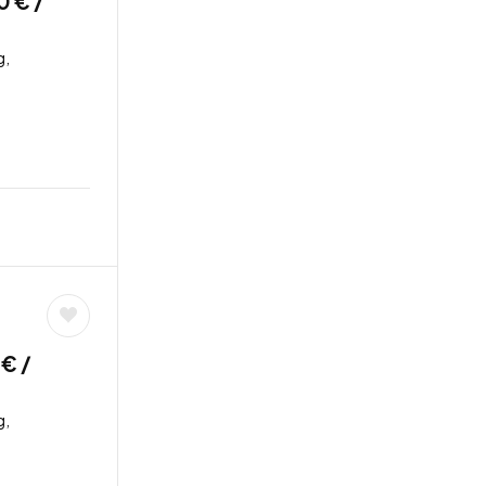
0 € /
g,
 € /
g,