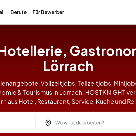
ll
Berufe
Für Bewerber
n Hotellerie, Gastrono
Lörrach
llenangebote, Vollzeitjobs, Teilzeitjobs, Minij
ronomie & Tourismus in Lörrach. HOSTKNIGHT ve
n aus Hotel, Restaurant, Service, Küche und R