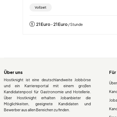
Vollzeit
21
Euro
21
Euro
-
/ Stunde
Über uns
Für
Hostknight ist eine deutschlandweite Jobbörse
Über
und ein Karriereportal mit einem großen
Kan
Kandidatenpool für Gastronomie und Hotellerie.
Über Hostknight erhalten Jobanbieter die
Job
Möglichkeiten, geeignete Kandidaten und
Kan
Bewerber aus allen Bereichen zu finden.