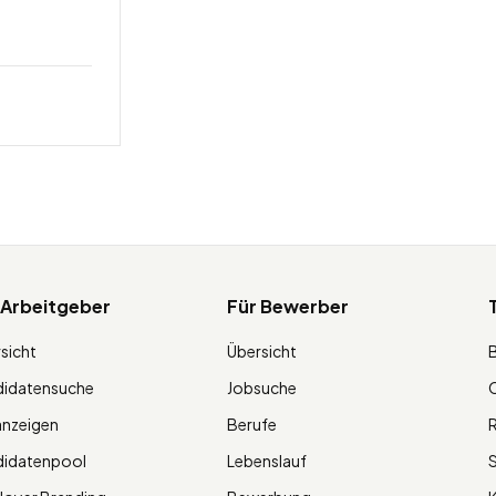
 Arbeitgeber
Für Bewerber
sicht
Übersicht
didatensuche
Jobsuche
O
anzeigen
Berufe
R
didatenpool
Lebenslauf
S