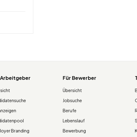
 Arbeitgeber
Für Bewerber
sicht
Übersicht
didatensuche
Jobsuche
O
anzeigen
Berufe
R
didatenpool
Lebenslauf
S
oyer Branding
Bewerbung
K