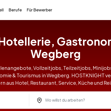
ll
Berufe
Für Bewerber
n Hotellerie, Gastrono
Wegberg
llenangebote, Vollzeitjobs, Teilzeitjobs, Minij
onomie & Tourismus in Wegberg. HOSTKNIGHT v
n aus Hotel, Restaurant, Service, Küche und R