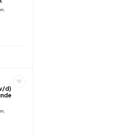
t
en,
w/d)
unde
en,