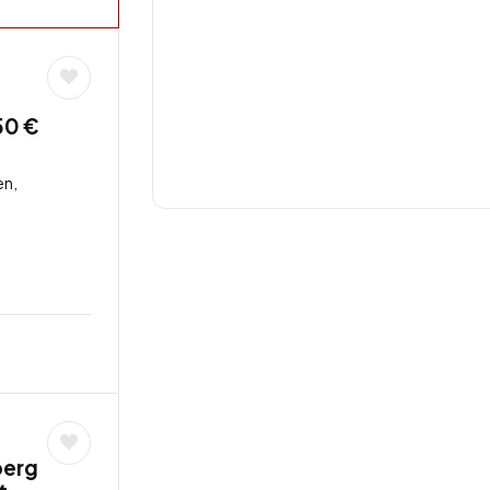
50 €
en,
berg