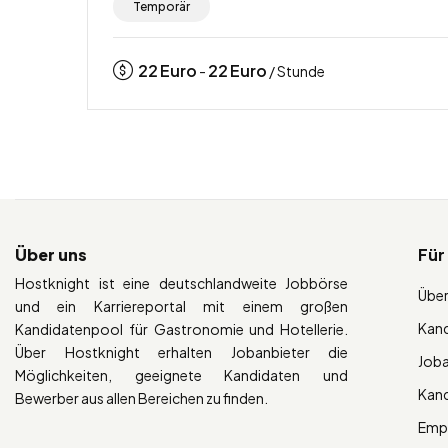
Temporär
22
Euro
22
Euro
-
/ Stunde
Über uns
Für
Hostknight ist eine deutschlandweite Jobbörse
Über
und ein Karriereportal mit einem großen
Kan
Kandidatenpool für Gastronomie und Hotellerie.
Über Hostknight erhalten Jobanbieter die
Job
Möglichkeiten, geeignete Kandidaten und
Kan
Bewerber aus allen Bereichen zu finden.
Empl