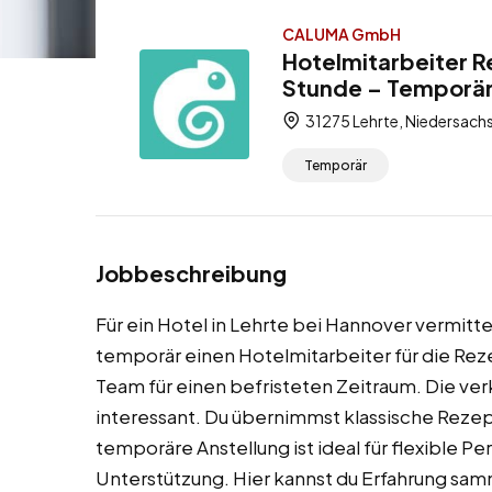
CALUMA GmbH
Hotelmitarbeiter R
Stunde – Temporä
31275 Lehrte, Niedersach
Temporär
Jobbeschreibung
Für ein Hotel in Lehrte bei Hannover vermit
temporär einen Hotelmitarbeiter für die Reze
Team für einen befristeten Zeitraum. Die ve
interessant. Du übernimmst klassische Rezep
temporäre Anstellung ist ideal für flexible Pe
Unterstützung. Hier kannst du Erfahrung sam