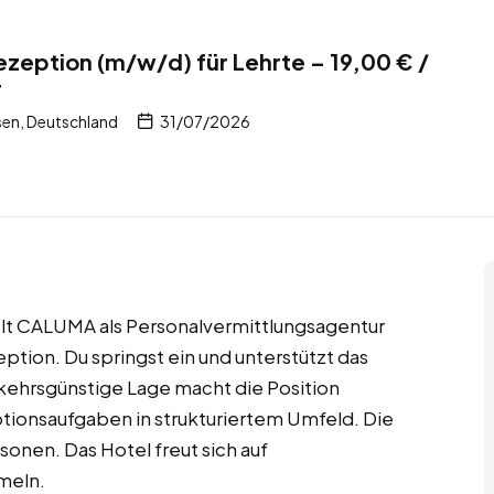
ezeption (m/w/d) für Lehrte – 19,00 € /
r
sen, Deutschland
31/07/2026
telt CALUMA als Personalvermittlungsagentur
ption. Du springst ein und unterstützt das
rkehrsgünstige Lage macht die Position
tionsaufgaben in strukturiertem Umfeld. Die
rsonen. Das Hotel freut sich auf
meln.