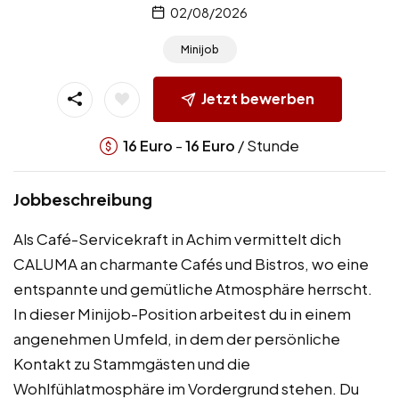
02/08/2026
Minijob
Jetzt bewerben
-
/ Stunde
16
Euro
16
Euro
Jobbeschreibung
Als Café-Servicekraft in Achim vermittelt dich
CALUMA an charmante Cafés und Bistros, wo eine
entspannte und gemütliche Atmosphäre herrscht.
In dieser Minijob-Position arbeitest du in einem
angenehmen Umfeld, in dem der persönliche
Kontakt zu Stammgästen und die
Wohlfühlatmosphäre im Vordergrund stehen. Du